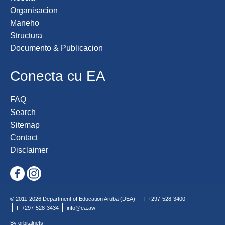
Organisacion
Maneho
Structura
Documento & Publicacion
Conecta cu EA
FAQ
Search
Sitemap
Contact
Disclaimer
© 2011-2026 Department of Education Aruba (DEA)
T +297-528-3400
F +297-528-3434
info@ea.aw
By orbitalnets