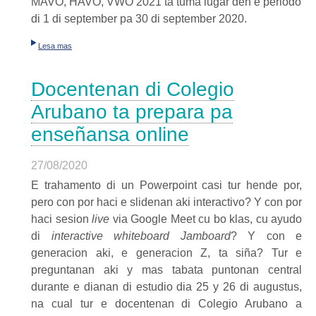
MAVO, HAVO, VWO 2021 ta tuma lugar den e periodo
di 1 di september pa 30 di september 2020.
Lesa mas
Docentenan di Colegio
Arubano ta prepara pa
enseñansa online
27/08/2020
E trahamento di un Powerpoint casi tur hende por,
pero con por haci e slidenan aki interactivo? Y con por
haci sesion
live
via Google Meet cu bo klas, cu ayudo
di
interactive whiteboard Jamboard
? Y con e
generacion aki, e generacion Z, ta siña? Tur e
preguntanan aki y mas tabata puntonan central
durante e dianan di estudio dia 25 y 26 di augustus,
na cual tur e docentenan di Colegio Arubano a