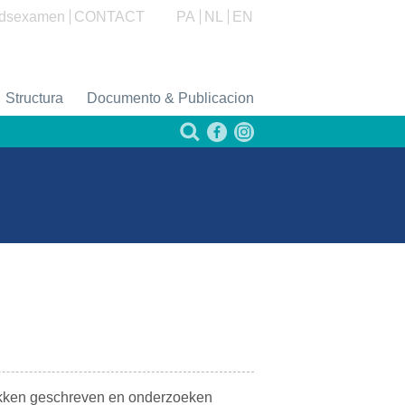
dsexamen
CONTACT
PA
NL
EN
Structura
Documento & Publicacion
ukken geschreven en onderzoeken