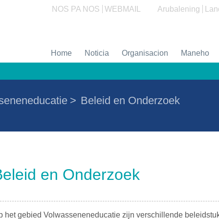
NOS PA NOS
WEBMAIL
Arubalening
Lan
Home
Noticia
Organisacion
Maneho
seneneducatie
>
Beleid en Onderzoek
Beleid en Onderzoek
p het gebied Volwasseneneducatie zijn verschillende beleidst