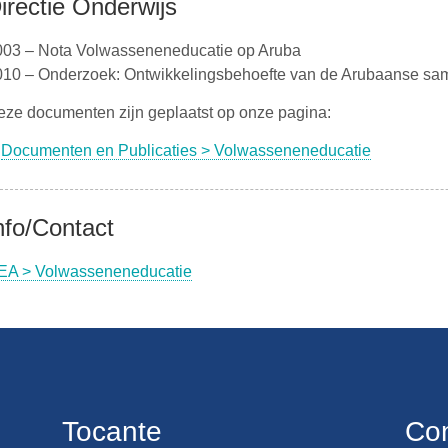
irectie Onderwijs
003 – Nota Volwasseneneducatie op Aruba
010 – Onderzoek: Ontwikkelingsbehoefte van de Arubaanse sa
eze documenten zijn geplaatst op onze pagina:
Documenten en Publicaties > Volwasseneneducatie
nfo/Contact
EA > Volwasseneneducatie
Tocante
Co