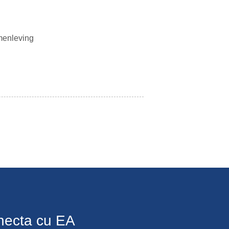
menleving
necta cu EA