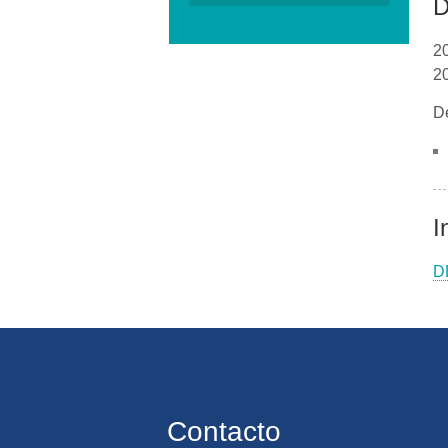
D
2
2
D
I
D
Contacto