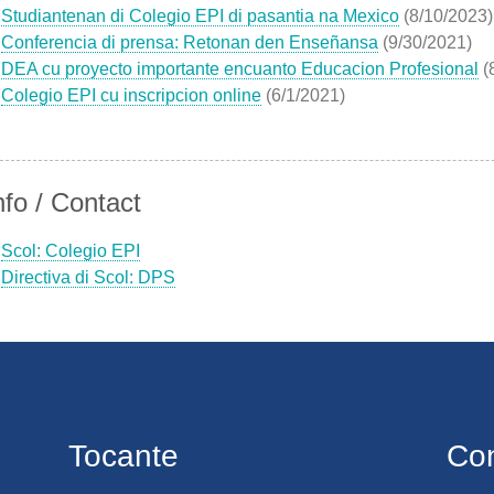
Studiantenan di Colegio EPI di pasantia na Mexico
(8/10/2023)
Conferencia di prensa: Retonan den Enseñansa
(9/30/2021)
DEA cu proyecto importante encuanto Educacion Profesional
(
Colegio EPI cu inscripcion online
(6/1/2021)
nfo / Contact
Scol: Colegio EPI
Directiva di Scol: DPS
Tocante
Co