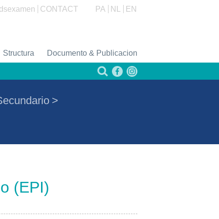
dsexamen
CONTACT
PA
NL
EN
Structura
Documento & Publicacion
Secundario
>
o (EPI)