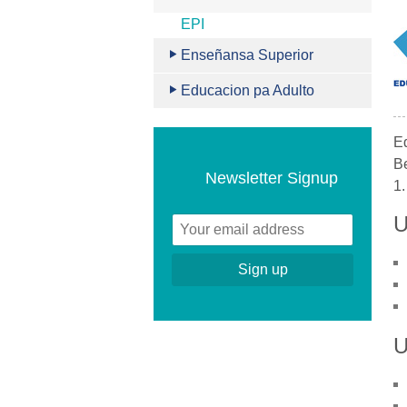
EPI
Enseñansa Superior
Educacion pa Adulto
Ed
Be
Newsletter Signup
1.
U
U