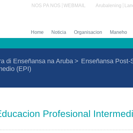
NOS PA NOS
WEBMAIL
Arubalening
Lan
Home
Noticia
Organisacion
Maneho
ra di Enseñansa na Aruba
>
Enseñansa Post-
medio (EPI)
ducacion Profesional Intermedi