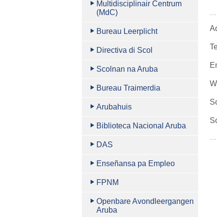
Multidisciplinair Centrum
(MdC)
A
Bureau Leerplicht
T
Directiva di Scol
E
Scolnan na Aruba
W
Bureau Traimerdia
S
Arubahuis
S
Biblioteca Nacional Aruba
DAS
Enseñansa pa Empleo
FPNM
Openbare Avondleergangen
Aruba