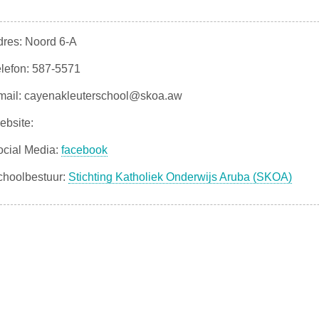
dres: Noord 6-A
elefon: 587-5571
mail: cayenakleuterschool@skoa.aw
ebsite:
ocial Media:
facebook
choolbestuur:
Stichting Katholiek Onderwijs Aruba (SKOA)