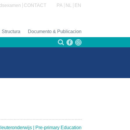
dsexamen
CONTACT
PA
NL
EN
Structura
Documento & Publicacion
leuteronderwijs | Pre-primary Education