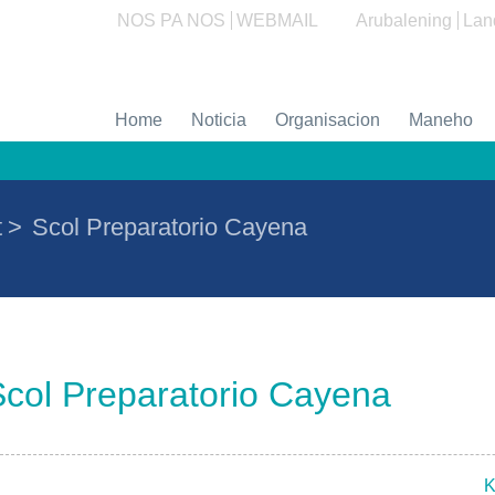
NOS PA NOS
WEBMAIL
Arubalening
Lan
Home
Noticia
Organisacion
Maneho
t
>
Scol Preparatorio Cayena
Scol Preparatorio Cayena
K