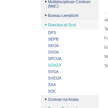
Multidisciplinair Centrum
(MdC)
Bureau Leerplicht
Ad
Directiva di Scol
T
DPS
Fa
SEPB
SKOA
E
SVOA
W
SPCOA
SOAZA
So
SVGA
SVEOA
SAA
SOC
Scolnan na Aruba