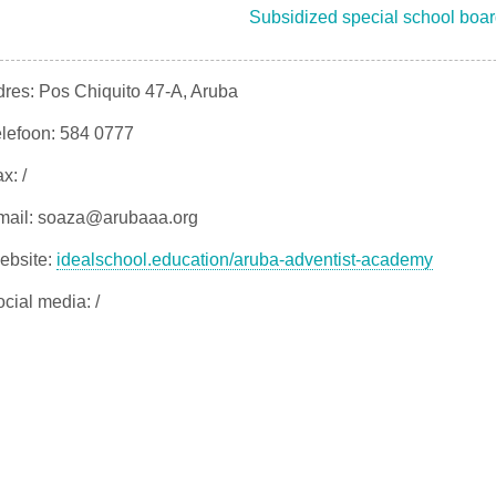
Subsidized special school boar
res: Pos Chiquito 47-A, Aruba
elefoon: 584 0777
x: /
mail: soaza@arubaaa.org
ebsite:
idealschool.education/aruba-adventist-academy
cial media: /