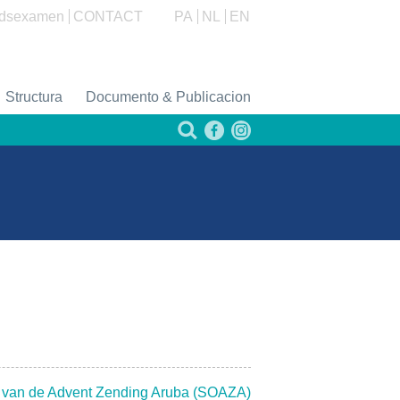
dsexamen
CONTACT
PA
NL
EN
Structura
Documento & Publicacion
js van de Advent Zending Aruba (SOAZA)