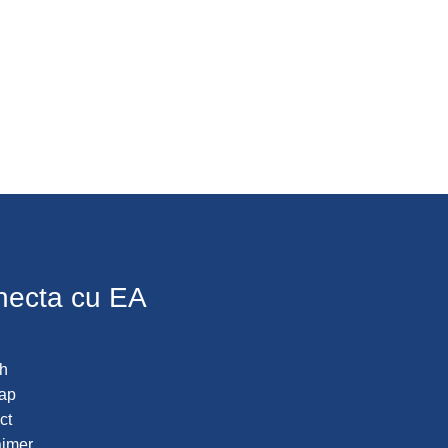
necta cu EA
h
ap
ct
aimer