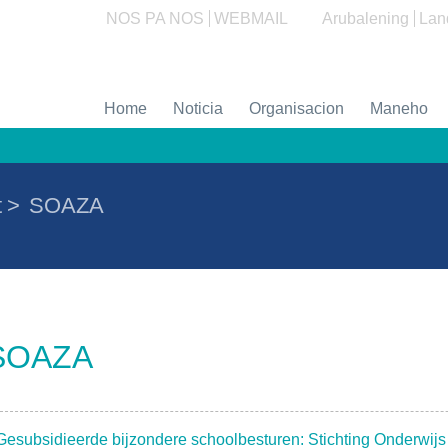
NOS PA NOS
WEBMAIL
Arubalening
Lan
Home
Noticia
Organisacion
Maneho
t
>
SOAZA
SOAZA
Gesubsidieerde bijzondere schoolbesturen: Stichting Onderwi