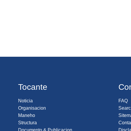
Tocante
Co
Noticia
FAQ
Organisacion
Searc
Maneho
Sitem
Structura
Conta
Documento & Publicacion
Discl