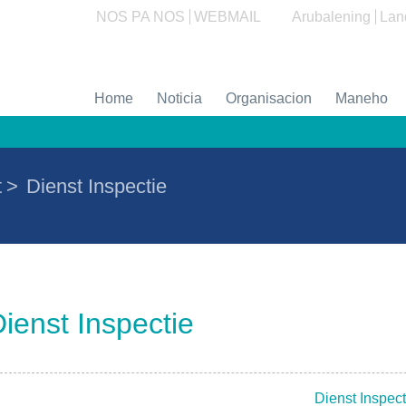
NOS PA NOS
WEBMAIL
Arubalening
Lan
Home
Noticia
Organisacion
Maneho
t
>
Dienst Inspectie
ienst Inspectie
Dienst Inspect