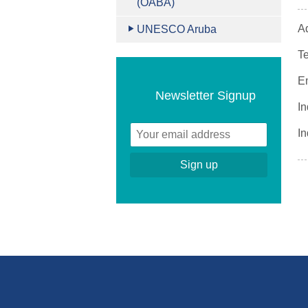
(OABA)
Ad
UNESCO Aruba
Te
E
Newsletter Signup
In
In