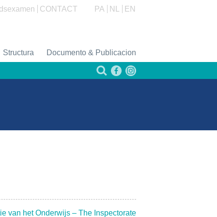
dsexamen
CONTACT
PA
NL
EN
Structura
Documento & Publicacion
ie van het Onderwijs – The Inspectorate