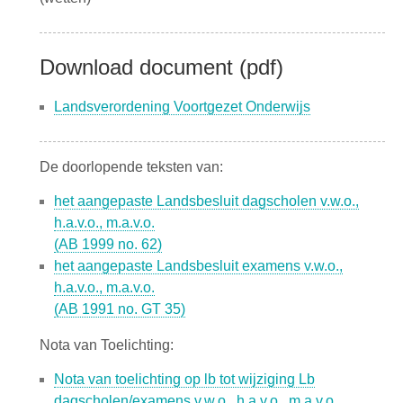
Download document (pdf)
Landsverordening Voortgezet Onderwijs
De doorlopende teksten van:
het aangepaste Landsbesluit dagscholen v.w.o.,
h.a.v.o., m.a.v.o.
(AB 1999 no. 62)
het aangepaste Landsbesluit examens v.w.o.,
h.a.v.o., m.a.v.o.
(AB 1991 no. GT 35)
Nota van Toelichting:
Nota van toelichting op lb tot wijziging Lb
dagscholen/examens v.w.o., h.a.v.o., m.a.v.o.