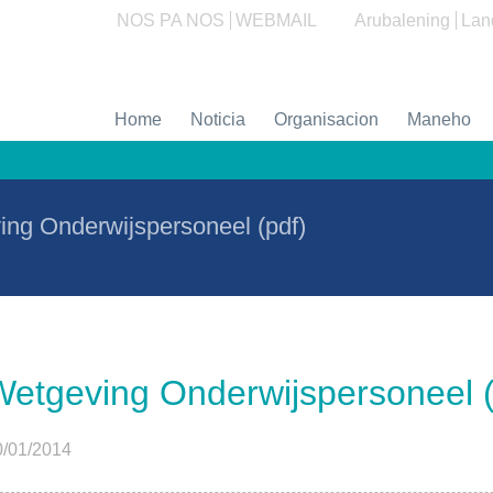
NOS PA NOS
WEBMAIL
Arubalening
Lan
Home
Noticia
Organisacion
Maneho
ng Onderwijspersoneel (pdf)
Wetgeving Onderwijspersoneel (
0/01/2014