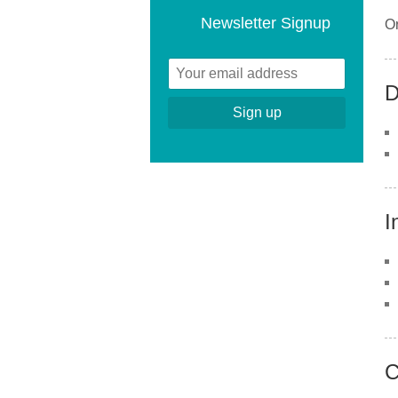
Newsletter Signup
Or
D
I
C