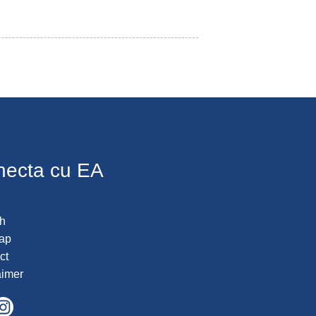
necta cu EA
h
ap
ct
aimer