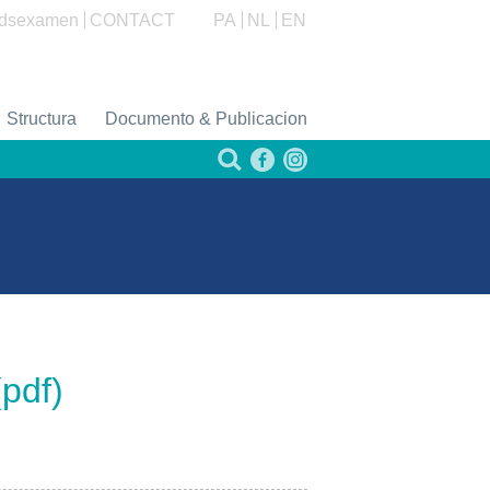
dsexamen
CONTACT
PA
NL
EN
Structura
Documento & Publicacion
pdf)