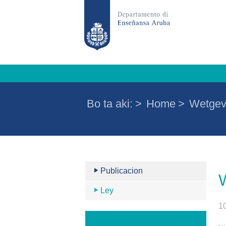
Bo ta aki:
>
Home
>
Wetgevi
Publicacion
Ley
1