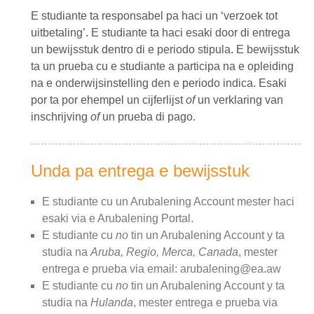
E studiante ta responsabel pa haci un ‘verzoek tot
uitbetaling’. E studiante ta haci esaki door di entrega
un bewijsstuk dentro di e periodo stipula. E bewijsstuk
ta un prueba cu e studiante a participa na e opleiding
na e onderwijsinstelling den e periodo indica. Esaki
por ta por ehempel un cijferlijst
of
un verklaring van
inschrijving
of
un prueba di pago.
Unda pa entrega e bewijsstuk
E studiante cu un Arubalening Account mester haci
esaki via e Arubalening Portal.
E studiante cu
no
tin un Arubalening Account y ta
studia na
Aruba, Regio, Merca, Canada
, mester
entrega e prueba via email: arubalening@ea.aw
E studiante cu
no
tin un Arubalening Account y ta
studia na
Hulanda
, mester entrega e prueba via