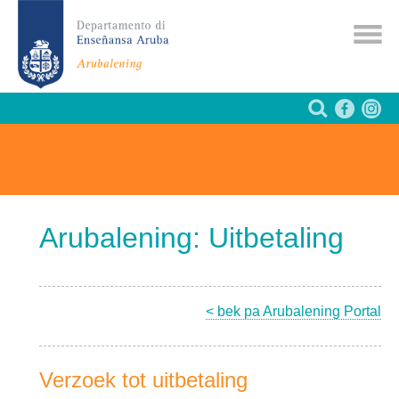
Arubalening: Uitbetaling
< bek pa Arubalening Portal
Verzoek tot uitbetaling