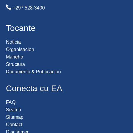
+297 528-3400
Tocante
Noticia
Organisacion
Maneho
Structura
Documento & Publicacion
Conecta cu EA
FAQ
Search
Sitemap
Contact
Disclaimer