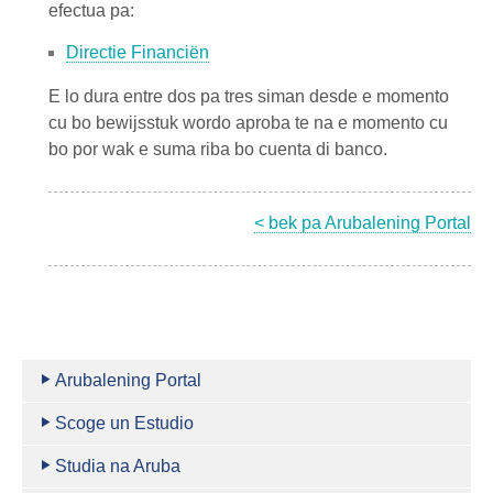
efectua pa:
Directie Financiën
E lo dura entre dos pa tres siman desde e momento
cu bo bewijsstuk wordo aproba te na e momento cu
bo por wak e suma riba bo cuenta di banco.
< bek pa Arubalening Portal
Arubalening Portal
Scoge un Estudio
Studia na Aruba