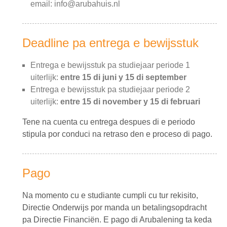
email: info@arubahuis.nl
Deadline pa entrega e bewijsstuk
Entrega e bewijsstuk pa studiejaar periode 1
uiterlijk:
entre 15 di juni y 15 di september
Entrega e bewijsstuk pa studiejaar periode 2
uiterlijk:
entre 15 di november y 15 di februari
Tene na cuenta cu entrega despues di e periodo
stipula por conduci na retraso den e proceso di pago.
Pago
Na momento cu e studiante cumpli cu tur rekisito,
Directie Onderwijs por manda un betalingsopdracht
pa Directie Financiën. E pago di Arubalening ta keda