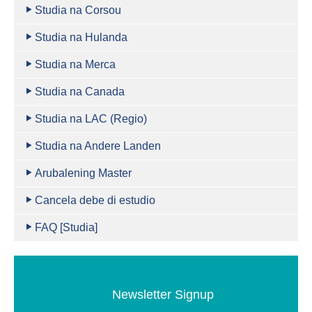
Studia na Corsou
Studia na Hulanda
Studia na Merca
Studia na Canada
Studia na LAC (Regio)
Studia na Andere Landen
Arubalening Master
Cancela debe di estudio
FAQ [Studia]
Newsletter Signup