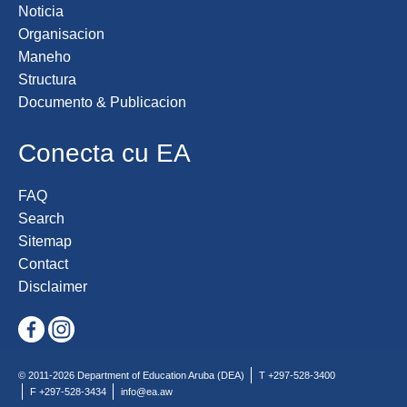
Noticia
Organisacion
Maneho
Structura
Documento & Publicacion
Conecta cu EA
FAQ
Search
Sitemap
Contact
Disclaimer
© 2011-2026 Department of Education Aruba (DEA)
T +297-528-3400
F +297-528-3434
info@ea.aw