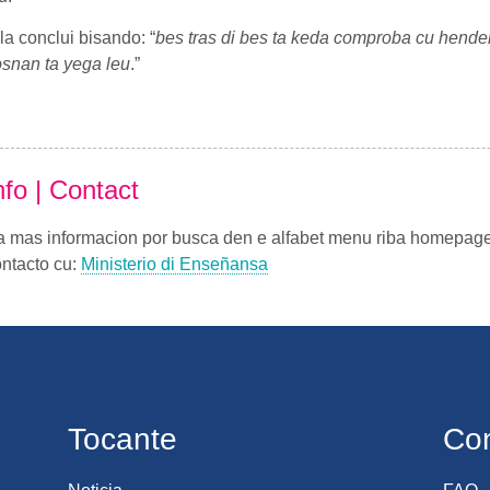
la conclui bisando: “
bes tras di bes ta keda comproba cu henden
snan ta yega leu
.”
nfo | Contact
a mas informacion por busca den e alfabet menu riba homepag
ntacto cu:
Ministerio di Enseñansa
Tocante
Co