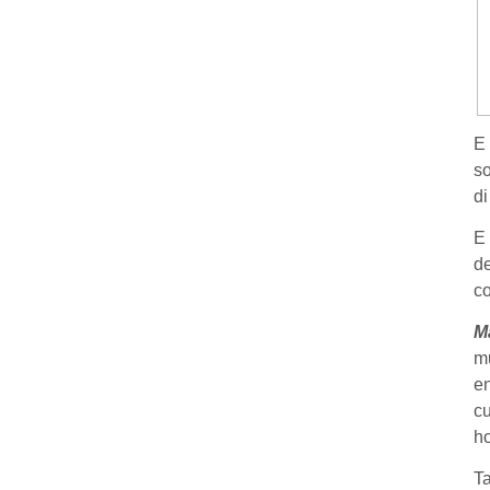
E 
so
di
E
de
co
M
mu
en
cu
ho
T