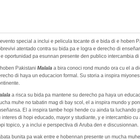
evento special a inclui e pelicula tocante di e bida di e hoben 
brevivi atentado contra su bida pa e logra e derecho di enseñans
 e oportunidad pa esunnan presente den publico intercambia di 
 hoben Pakistani
Malala
a bira conoci rond mundo ora cu el a dic
recho di haya un educacion formal. Su storia a inspira miyones
ntinente.
alala
a risca su bida pa mantene su derecho pa haya un educac
cha muhe no tabatin mag di bay scol, el a inspira mundo y pone
señansa. El a inspira tambe hopi hende cu ainda ta luchando p
 interes di hopi educado, mayor y studiante, y e intercambio cu 
pi topico, y a inclui e perspectiva di Aruba den e discusionnan.
abata bunita pa wak entre e hobennan presente un mucha muhe