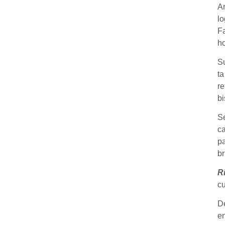
Ar
lo
Fa
h
Su
ta
re
bi
S
ca
pa
br
R
cu
De
en