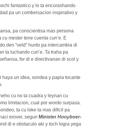
ochi fantastico y lo ta encurashando
idad pa un combersacion inspirativo y
ñansa, pa conscientisa mas persona
a cu mester tene cuenta cun’e. E
do den “veld” hunto pa intercambia di
an ta luchando cun’e. Ta traha pa
señansa, for di e directivanan di scol y
di haya un idea, sondea y papia tocante
o.
neho cu no ta cuadra y leynan cu
omo limitacion, cual por wordo surpasa.
ondeo, ta cu loke ta mas dificil pa
 haci erover, segun
Minister
Hooyboer-
ond di e obstaculo aki y toch logra yega