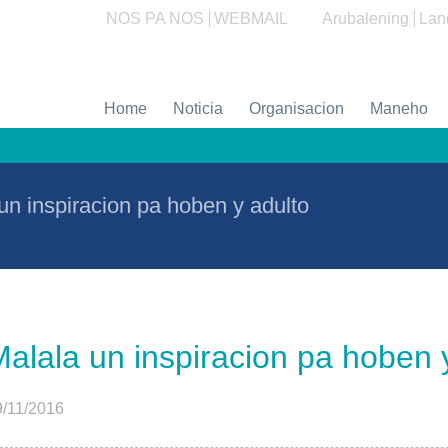
NOS PA NOS
WEBMAIL
Arubalening
Lan
Home
Noticia
Organisacion
Maneho
un inspiracion pa hoben y adulto
alala un inspiracion pa hoben 
9/11/2016