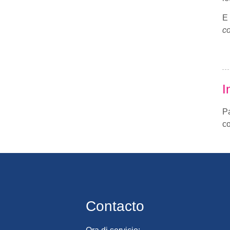
E 
co
I
P
co
Contacto