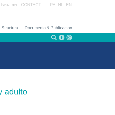
dsexamen
CONTACT
PA
NL
EN
Structura
Documento & Publicacion
y adulto