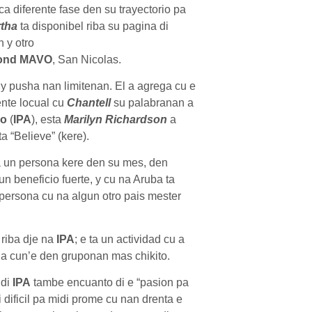
ca diferente fase den su trayectorio pa
rtha
ta disponibel riba su pagina di
 y otro
ond MAVO
, San Nicolas.
 y pusha nan limitenan. El a agrega cu e
nte locual cu
Chantell
su palabranan a
no
(
IPA
), esta
Marilyn Richardson
a
a “Believe” (kere).
pa un persona kere den su mes, den
 beneficio fuerte, y cu na Aruba ta
 persona cu na algun otro pais mester
 riba dje na
IPA
; e ta un actividad cu a
aha cun’e den gruponan mas chikito.
 di
IPA
tambe encuanto di e “pasion pa
 dificil pa midi prome cu nan drenta e