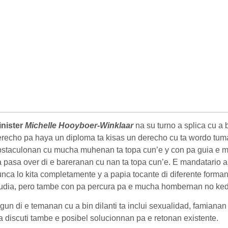
inister
Michelle Hooyboer-Winklaar
na su turno a splica cu a 
recho pa haya un diploma ta kisas un derecho cu ta wordo tuma 
bstaculonan cu mucha muhenan ta topa cun’e y con pa guia e 
 pasa over di e bareranan cu nan ta topa cun’e. E mandatario a 
nca lo kita completamente y a papia tocante di diferente for
udia, pero tambe con pa percura pa e mucha hombernan no ked
gun di e temanan cu a bin dilanti ta inclui sexualidad, famian
a discuti tambe e posibel solucionnan pa e retonan existente.