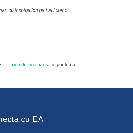
an cu inspiracion pa haci cierto
e:
[L] Luna di Ense
ñansa
of por tuma
necta cu EA