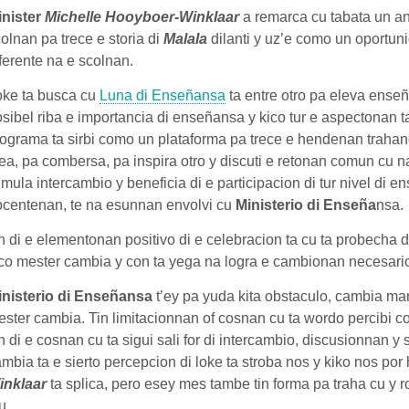
inister
Michelle Hooyboer-Winklaar
a remarca cu tabata un an
olnan pa trece e storia di
Malala
dilanti y uz’e como un oportun
ferente na e scolnan.
oke ta busca cu
Luna di Enseñansa
ta entre otro pa eleva ense
sibel riba e importancia di enseñansa y kico tur e aspectonan t
ograma ta sirbi como un plataforma pa trece e hendenan trahan
ea, pa combersa, pa inspira otro y discuti e retonan comun cu n
imula intercambio y beneficia di e participacion di tur nivel di en
ocentenan, te na esunnan envolvi cu
Ministerio di Enseña
nsa
.
 di e elementonan positivo di e celebracion ta cu ta probecha 
co mester cambia y con ta yega na logra e cambionan necesari
inisterio di Enseñansa
t’ey pa yuda kita obstaculo, cambia ma
ster cambia. Tin limitacionnan of cosnan cu ta wordo percibi c
 di e cosnan cu ta sigui sali for di intercambio, discusionnan y s
mbia ta e sierto percepcion di loke ta stroba nos y kiko nos por
inklaar
ta splica, pero esey mes tambe tin forma pa traha cu y r
u.