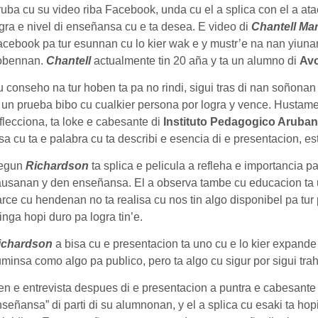
uba cu su video riba Facebook, unda cu el a splica con el a ata
gra e nivel di enseñansa cu e ta desea. E video di
Chantell Ma
cebook pa tur esunnan cu lo kier wak e y mustr’e na nan yiunan
obennan.
Chantell
actualmente tin 20 aña y ta un alumno di
Av
 conseho na tur hoben ta pa no rindi, sigui tras di nan soñonan
 un prueba bibo cu cualkier persona por logra y vence. Hustame
flecciona, ta loke e cabesante di
Instituto Pedagogico Aruba
sa cu ta e palabra cu ta describi e esencia di e presentacion, est
egun
Richardson
ta splica e pelicula a refleha e importancia 
usanan y den enseñansa. El a observa tambe cu educacion ta un
rce cu hendenan no ta realisa cu nos tin algo disponibel pa tur
inga hopi duro pa logra tin’e.
ichardson
a bisa cu e presentacion ta uno cu e lo kier expande
minsa como algo pa publico, pero ta algo cu sigur por sigui tr
n e entrevista despues di e presentacion a puntra e cabesante
señansa” di parti di su alumnonan, y el a splica cu esaki ta hopi