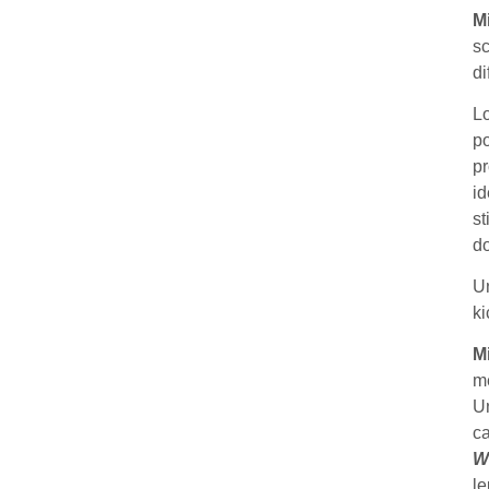
M
sc
di
L
po
pr
id
st
d
Un
ki
M
me
Un
ca
W
le