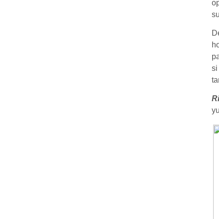
op
su
De
ho
pa
si
ta
R
yu