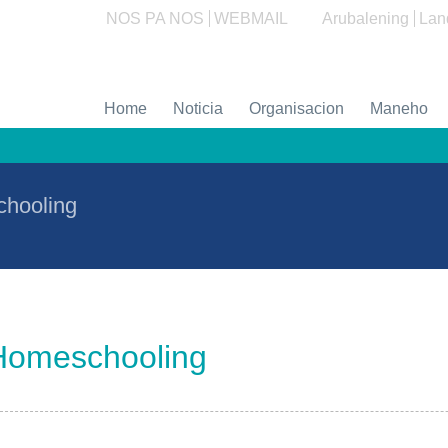
NOS PA NOS
WEBMAIL
Arubalening
Lan
Home
Noticia
Organisacion
Maneho
hooling
Homeschooling