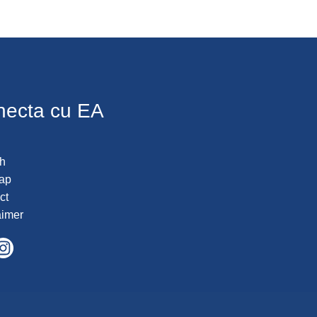
necta cu EA
h
ap
ct
aimer