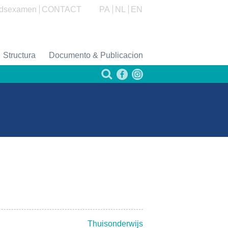
dsexamen
CONTACT
PA
NL
EN
Structura
Documento & Publicacion
Thuisonderwijs