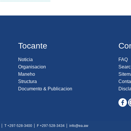
Tocante
Co
Noticia
FAQ
Organisacion
Searc
Maneho
Sitem
Structura
Conta
Documento & Publicacion
Discl
T +297-528-3400
F +297-528-3434
info@ea.aw