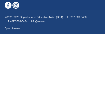
© 2011-2026 Department of Education Aruba (DEA)
T +297-528-3400
F +297-528-3434
info@ea.aw
By orbitalnets