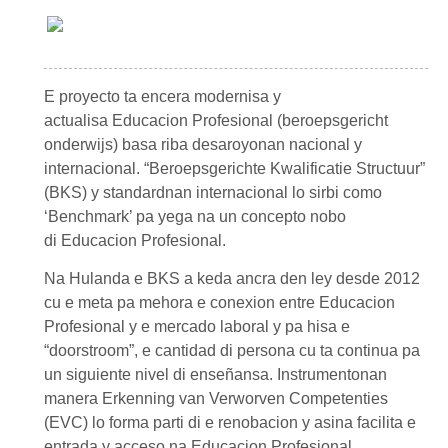
E proyecto ta encera modernisa y
actualisa
Educacion Profesional
(beroepsgericht
onderwijs) basa riba desaroyonan nacional y
internacional. “
Beroepsgerichte Kwalificatie Structuur
”
(BKS) y standardnan internacional lo sirbi como
‘Benchmark’ pa yega na un concepto nobo
di
Educacion Profesional
.
Na Hulanda e BKS a keda ancra den ley desde 2012
cu e meta pa mehora e conexion entre
Educacion
Profesional
y e mercado laboral y pa hisa e
“doorstroom”, e cantidad di persona cu ta continua pa
un siguiente nivel di enseñansa. Instrumentonan
manera
Erkenning van Verworven Competentie
s
(EVC) lo forma parti di e renobacion y asina facilita e
entrada y acceso na
Educacion Profesional
.