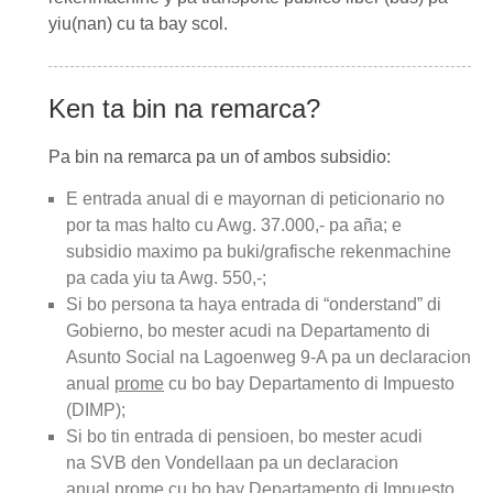
yiu(nan) cu ta bay scol.
Ken ta bin na remarca?
Pa bin na remarca pa un of ambos subsidio:
E entrada anual di e mayornan di peticionario no
por ta mas halto cu Awg. 37.000,- pa aña; e
subsidio maximo pa buki/grafische rekenmachine
pa cada yiu ta Awg. 550,-;
Si bo persona ta haya entrada di “onderstand” di
Gobierno, bo mester acudi na
Departamento di
Asunto Social
na Lagoenweg 9-A pa un declaracion
anual
prome
cu bo bay
Departamento di Impuesto
(DIMP)
;
Si bo tin entrada di pensioen, bo mester acudi
na
SVB
den Vondellaan pa un declaracion
anual
prome
cu bo bay Departamento
di Impuesto