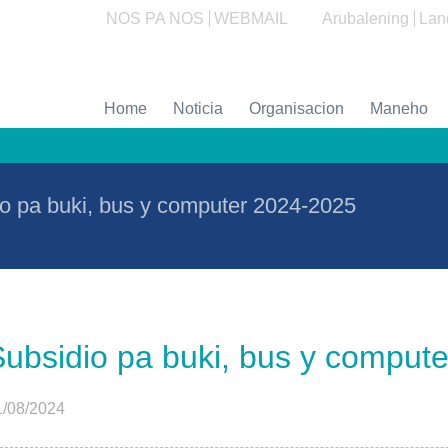
NOS PA NOS
WEBMAIL
Arubalening
Lan
Home
Noticia
Organisacion
Maneho
o pa buki, bus y computer 2024-2025
Subsidio pa buki, bus y comput
1/08/2024