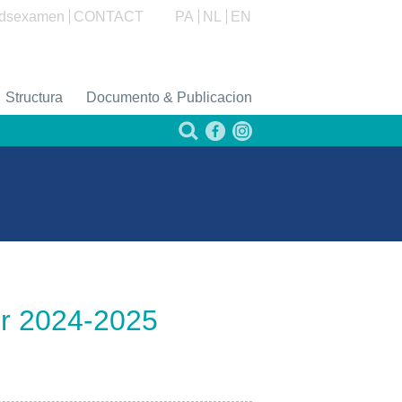
dsexamen
CONTACT
PA
NL
EN
Structura
Documento & Publicacion
er 2024-2025