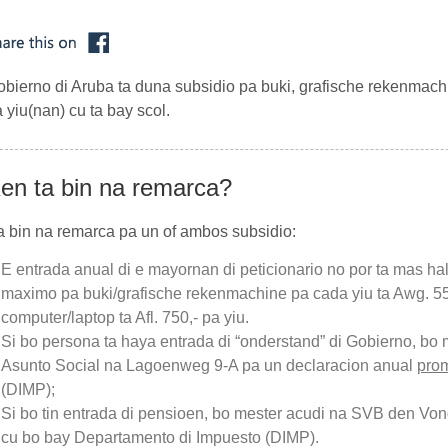
obierno di Aruba
ta duna subsidio pa buki, grafische rekenmachin
 yiu(nan) cu ta bay scol.
en ta bin na remarca?
 bin na remarca pa un of ambos subsidio:
E entrada anual di e mayornan di peticionario no por ta mas ha
maximo pa buki/grafische rekenmachine pa cada yiu ta Awg. 55
computer/laptop ta Afl. 750,- pa yiu.
Si bo persona ta haya entrada di “onderstand” di Gobierno, bo
Asunto Social
na Lagoenweg 9-A pa un declaracion anual
pro
(DIMP)
;
Si bo tin entrada di pensioen, bo mester acudi na
SVB
den Von
cu bo bay Departamento
di Impuesto (DIMP)
.