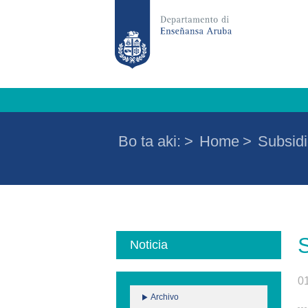
Bo ta aki:
>
Home
>
Subsidi
Noticia
0
Archivo