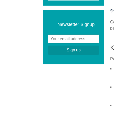
G
Newsletter Signup
pa
K
Pa