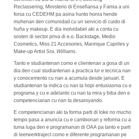
Reclasserin
g,
Ministerio di Enseñansa y Famia
a uni
forsa cu
CEDEHM
pa asina hunto honra hende
muhenan den comunidad cu un servicio di cuido di
huña y makeup. E dia inolvidabel aki a conta cu
sosten di sector priva di e.o.
Backstage
,
Medio
Cosmetics
,
Miss 21 Accesories
,
Manrique Capriles
y
Make-up Artist Sra.
Williams
.
Tanto e studiantenan como e clientenan a gosa di un
dia den cual studiantenan a practica tur e tecnica nan
y conocemento cu nan a acumula desde januari. E
studiantenan ta indica cu nan ta hopi entusiasma cu e
programa y cu e adelanto cu nan ta mira y biba den e
competencianan cu nan ta desaroyando.
E competencianan aki ta forma parti di loke no mucho
tempo pasa a anuncia cu e cambionan y reforma cu a
tuma luga den e programanan di
OAA
pa tanto e parti
di leerwerktraject como e diferente programanan pe