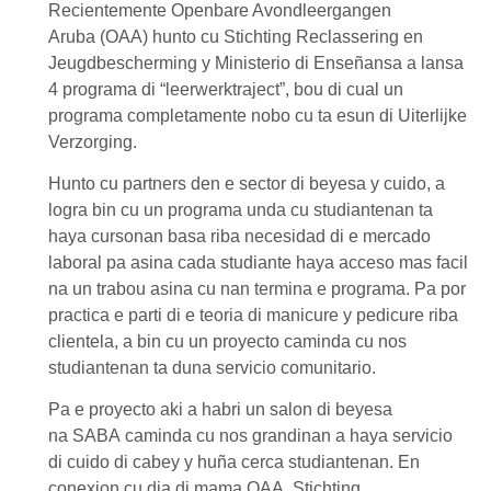
Recientemente
Openbare Avondleergangen
Aruba
(
OAA
) hunto cu
Stichting Reclassering
en
Jeugdbescherming
y
Ministerio di Enseñansa
a lansa
4 programa di
“leerwerktraject”
, bou di cual un
programa completamente nobo cu ta esun di
Uiterlijke
Verzorging
.
Hunto cu partners den e sector di beyesa y cuido, a
logra bin cu un programa unda cu studiantenan ta
haya cursonan basa riba necesidad di e mercado
laboral pa asina cada studiante haya acceso mas facil
na un trabou asina cu nan termina e programa. Pa por
practica e parti di e teoria di manicure y pedicure riba
clientela, a bin cu un proyecto caminda cu nos
studiantenan ta duna servicio comunitario.
Pa e proyecto aki a habri un salon di beyesa
na
SABA
caminda cu nos grandinan a haya servicio
di cuido di cabey y huña cerca studiantenan. En
conexion cu dia di mama
OAA
,
Stichting