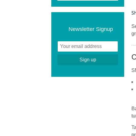
Se
Newsletter Signup
gr
C
SM
Ba
tu
Ta
pr