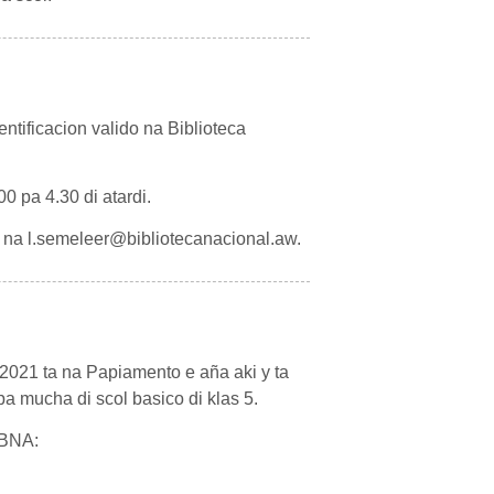
tificacion valido na Biblioteca
00 pa 4.30 di atardi.
 na l.semeleer@bibliotecanacional.aw.
2021 ta na Papiamento e aña aki y ta
pa mucha di scol basico di klas 5.
 BNA: