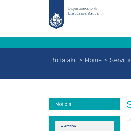
Bo ta aki:
>
Home
>
Servici
S
Noticia
1
Archivo