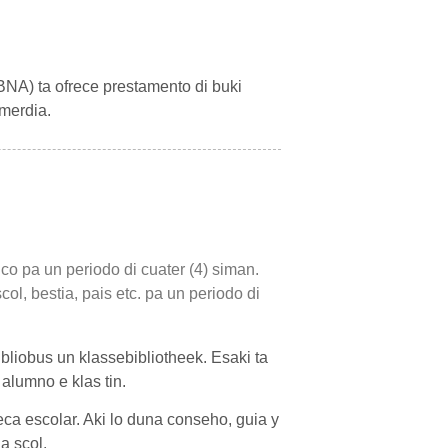
BNA) ta ofrece prestamento di buki
imerdia.
ico pa un periodo di cuater (4) siman.
col, bestia, pais etc. pa un periodo di
ibliobus un klassebibliotheek. Esaki ta
 alumno e klas tin.
eca escolar. Aki lo duna conseho, guia y
a scol.