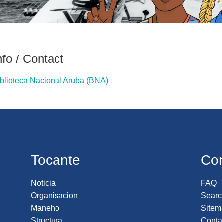
nfo / Contact
iblioteca Nacional Aruba (BNA)
Tocante
Co
Noticia
FAQ
Organisacion
Searc
Maneho
Sitem
Structura
Conta