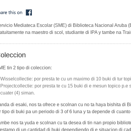
rvicio Mediateca Escolar (SME) di Biblioteca Nacional Aruba (
atuitamente na maestro di scol, studiante di IPA y tambe na Tra
oleccion
E tin 2 tipo di coleccion:
Wisselcollectie: por presta te cu un maximo di 10 buki di tur top
Projectcollectie: por presta te cu 15 buki di e mesun topico p.e s
cuater (4) siman.
nda di esaki, nos ta ofrece e scolnan cu no ta haya bishita di B
r tipo di buki pa un periodo di 3 of 6 luna y ta depende di cuanto
mbe nos ta yuda e scolnan cu ta desea di tin nan propio bibliot
estamo di un cantidad di buki dependiendo di e situacion di cad