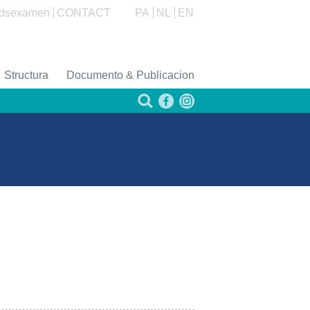
dsexamen
CONTACT
PA
NL
EN
Structura
Documento & Publicacion