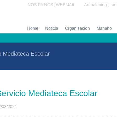
NOS PA NOS
WEBMAIL
Arubalening
Lan
Home
Noticia
Organisacion
Maneho
o Mediateca Escolar
ervicio Mediateca Escolar
2/03/2021