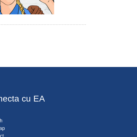
necta cu EA
h
ap
ct