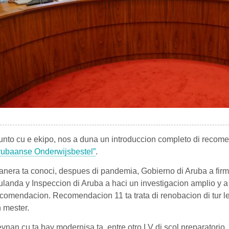
nto cu e ekipo, nos a duna un introduccion completo di recom
rubaanse Onderwijsbestel”
.
nera ta conoci, despues di pandemia, Gobierno di Aruba a firm
landa y Inspeccion di Aruba a haci un investigacion amplio y a 
comendacion. Recomendacion 11 ta trata di renobacion di tur l
n mester.
ynan cu ta bay modernisa ta, entre otro LV di scol preparatorio, 