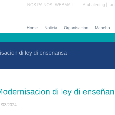
NOS PA NOS
WEBMAIL
Arubalening
Lan
Home
Noticia
Organisacion
Maneho
sacion di ley di enseñansa
odernisacion di ley di enseña
1/03/2024