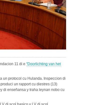
endacion 11 di e
“Doorlichting van het
a un protocol cu Hulanda. Inspeccion di
produci un rapport cu diestres (13)
ey di enseñansa y traha leynan nobo cu
LV di scol basico y LV di scol