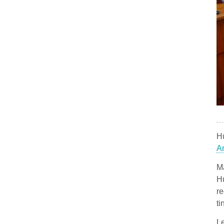
Hu
A
Ma
Hu
re
ti
Le