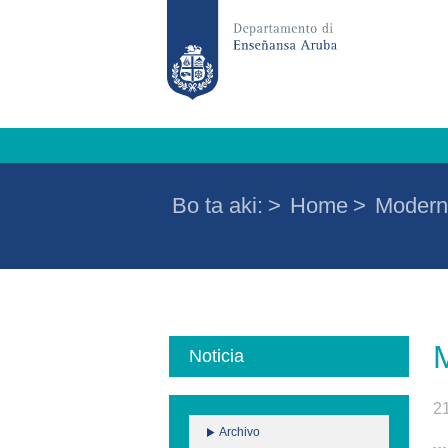
Bo ta aki:
>
Home
>
Moderni
M
Noticia
2
Archivo