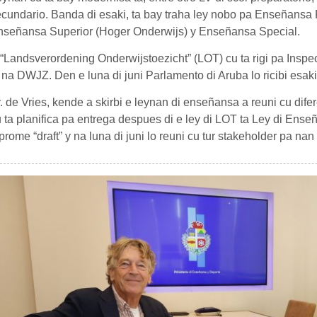
cundario. Banda di esaki, ta bay traha ley nobo pa Enseñansa 
nseñansa Superior (Hoger Onderwijs) y Enseñansa Special.
“Landsverordening Onderwijstoezicht” (LOT) cu ta rigi pa Inspe
 na DWJZ. Den e luna di juni Parlamento di Aruba lo ricibi esak
. de Vries, kende a skirbi e leynan di enseñansa a reuni cu difer
 ta planifica pa entrega despues di e ley di LOT ta Ley di Enseñ
prome “draft” y na luna di juni lo reuni cu tur stakeholder pa nan