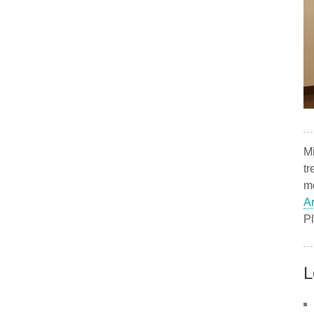
Mi
tr
mo
A
Pl
L