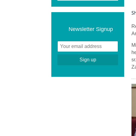
Re
Newsletter Signup
Ar
Mi
he
sr
Z