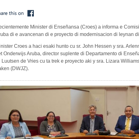
cientemente Minister di Enseñansa (Croes) a informa e Comis
uba di e avancenan di e proyecto di modernisacion di leynan d
nister Croes a haci esaki hunto cu sr. John Hessen y sra. Arle
t Onderwijs Aruba, director suplente di Departamento di Ense
. Luutsen de Vries cu ta trek e proyecto aki y sra. Lizara Willia
aken (DWJZ).