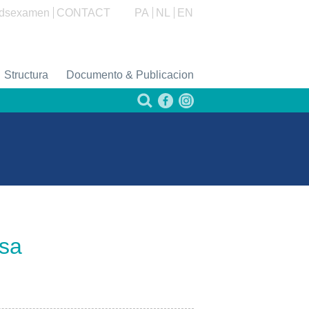
dsexamen
CONTACT
PA
NL
EN
Structura
Documento & Publicacion
nsa