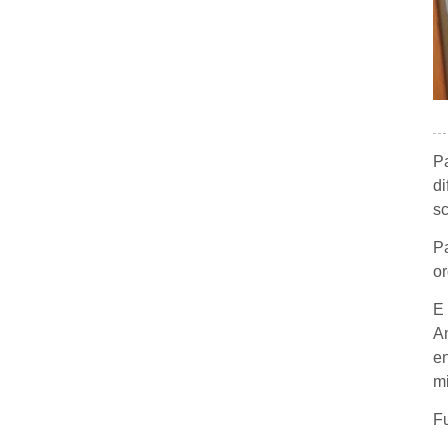
Pa
di
sc
Pa
or
E 
An
en
mi
Fu