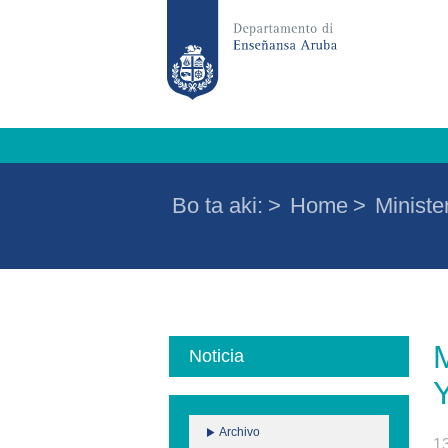
Bo ta aki:
>
Home
>
Minister
M
Noticia
Archivo
1