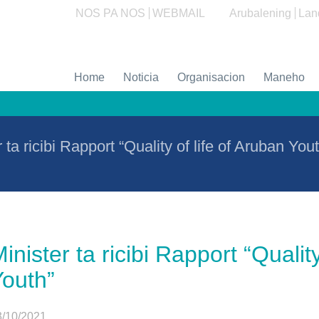
NOS PA NOS
WEBMAIL
Arubalening
Lan
Home
Noticia
Organisacion
Maneho
 ta ricibi Rapport “Quality of life of Aruban You
inister ta ricibi Rapport “Quality
Youth”
3/10/2021