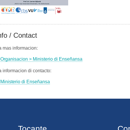
nfo / Contact
a mas informacion:
Organisacion > Ministerio di Enseñansa
 informacion di contacto:
Ministerio di Enseñansa
Tocante
Co