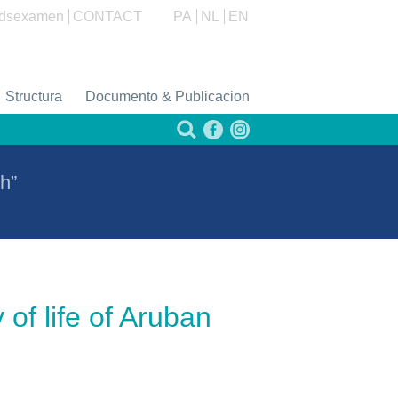
dsexamen
CONTACT
PA
NL
EN
Structura
Documento & Publicacion
th”
 of life of Aruban