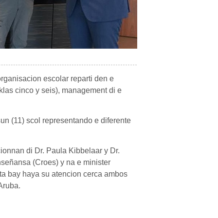
organisacion escolar reparti den e
 (klas cinco y seis), management di e
sun (11) scol representando e diferente
.
ionnan di Dr. Paula Kibbelaar y Dr.
señansa (Croes) y na e minister
r ta bay haya su atencion cerca ambos
Aruba.