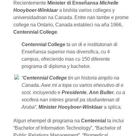
Recientemente
Minister di Enseñansa
Michelle
Hooyboer-Winklaar
a bishita varios colleges y
universidadnan na Canada. Entre nan tambe e prome
college na Ontario, Canada estableci na aña 1966,
Centennial College
.
Centennial College
ta un di e institutonan di
Enseñansa superior mas diversifica, cu 4
campus, ofreciendo mas cu 150 diferente
programa di diploma y bachelor.
“
Centennial College
tin un historia amplio na
Canada. Awe mi a topa cu varios ehecutivo di e
scol, incluyendo e
Presidente
,
Ann Buller
, cu a
vocifera nan interes grandi pa studiantenan di
Aruba”
,
Minister
Hooyboer-Winklaar
a splica.
Algun ehempel di programa na
Centennial
ta inclui
“Bachelor of Information Technology”, “Bachelor of
Public Relations Management”, “Biomedical