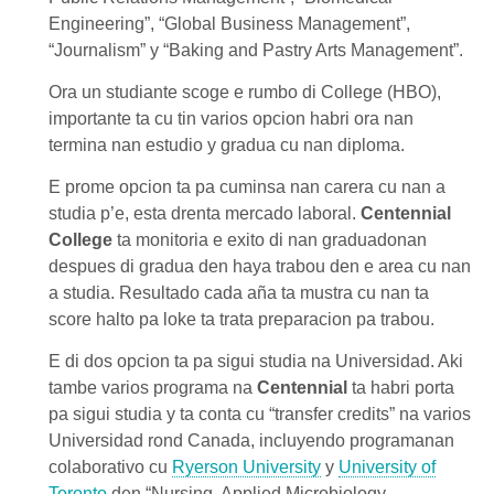
Engineering”, “Global Business Management”,
“Journalism” y “Baking and Pastry Arts Management”.
Ora un studiante scoge e rumbo di College (HBO),
importante ta cu tin varios opcion habri ora nan
termina nan estudio y gradua cu nan diploma.
E prome opcion ta pa cuminsa nan carera cu nan a
studia p’e, esta drenta mercado laboral.
Centennial
College
ta monitoria e exito di nan graduadonan
despues di gradua den haya trabou den e area cu nan
a studia. Resultado cada aña ta mustra cu nan ta
score halto pa loke ta trata preparacion pa trabou.
E di dos opcion ta pa sigui studia na Universidad. Aki
tambe varios programa na
Centennial
ta habri porta
pa sigui studia y ta conta cu “transfer credits” na varios
Universidad rond Canada, incluyendo programanan
colaborativo cu
Ryerson University
y
University of
Toronto
den “Nursing, Applied Microbiology,