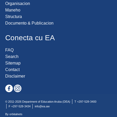
Organisacion
Maneho
Structura
Documento & Publicacion
Conecta cu EA
FAQ
Search
Sitemap
Contact
Disclaimer
© 2011-2026 Department of Education Aruba (DEA)
T +297-528-3400
F +297-528-3434
info@ea.aw
By orbitalnets