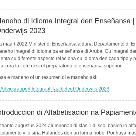
aneho di Idioma Integral den Enseñansa | 
nderwijs 2023
a maart 2022 Minister di Enseñansa a duna Departamento di E
neho integral di idioma pa enseñansa di Aruba. Cu integral de
enta cu diferente aspecto relaciona cu idioma den cada tipo y n
ña cora ta core di scol preparatorio te enseñansa superior.
esa e maneho of un resumen di e maneho aki:
Adviesrapport Integraal Taalbeleid Onderwijs 2023
ntroduccion di Alfabetisacion na Papiament
trante augustus 2024 alumnonan di klas 1 di scol basico lo alfab
piamento y lo siña Hulandes den un forma nobo. Por haya mas 