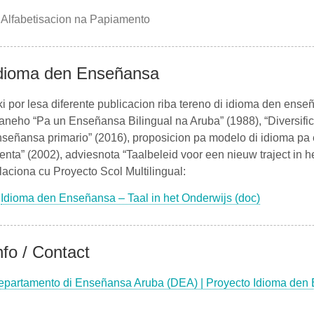
Alfabetisacion na Papiamento
dioma den Enseñansa
i por lesa diferente publicacion riba tereno di idioma den ense
neho “Pa un Enseñansa Bilingual na Aruba” (1988), “Diversifica
señansa primario” (2016), proposicion pa modelo di idioma pa
enta” (2002), adviesnota “Taalbeleid voor een nieuw traject in
laciona cu Proyecto Scol Multilingual:
Idioma den Enseñansa – Taal in het Onderwijs (doc)
nfo / Contact
epartamento di Enseñansa Aruba (DEA) | Proyecto Idioma den