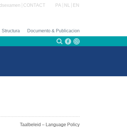
dsexamen
CONTACT
PA
NL
EN
Structura
Documento & Publicacion
Taalbeleid – Language Policy