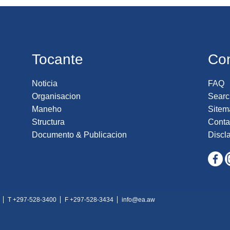
Tocante
Co
Noticia
FAQ
Organisacion
Searc
Maneho
Sitem
Structura
Conta
Documento & Publicacion
Discl
T +297-528-3400
F +297-528-3434
info@ea.aw