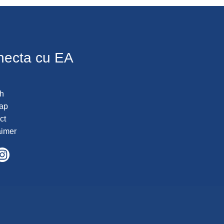
necta cu EA
h
ap
ct
aimer