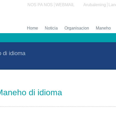
NOS PA NOS
WEBMAIL
Arubalening
Lan
Home
Noticia
Organisacion
Maneho
 di idioma
Maneho di idioma