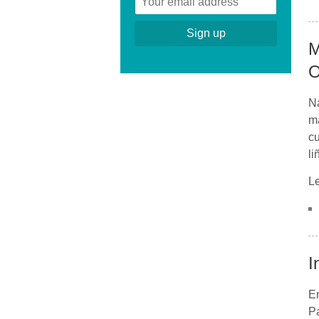
M
O
N
ma
cu
li
L
I
En
Pa