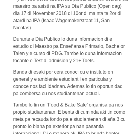
maestro pa asisti na IPA su Dia Publico (Open dag)
dia 17 di November 2018 di 10or di mainta te 2or di
atardi na IPA (Isaac Wagemakerstraat 11, San
Nicolas).
Durante e Dia Publico lo duna informacion di e
estudio di Maestro pa Enseñansa Primario, Bachelor
Talen y e curso di PDG. Tambe lo duna informacion
tocante e Test di admision y 21+ Toets.
Banda di esaki por cera conoci cu e instituto en
general y e ambiente estudiantil en particular y
conoce nos facilidadnan. Ademas lo tin oportunidad
pa combersa cu nos studiantenan actual.
Tambe lo tin un ‘Food & Bake Sale’ organisa pa nos
propio studiantenan. E benta di cuminda aki tin como
meta pa recauda fondo pa e studiantenan di aña 3 cu
pronto lo biaha pa exterior pa nan pasantia
internacional. Di e manera aki IPA ta brinda henter