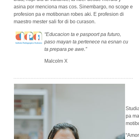
asina por menciona mas cos. Sinembargo, no scoge e
profesion pa e motibonan robes aki. E profesion di
maestro mester sali for di bo curason.
“Educacion ta e paspoort pa futuro,
paso mayan ta pertenece na esnan cu
ta prepara pe awe.”
Malcolm X
Studi
pa ma
motib
“Amor 