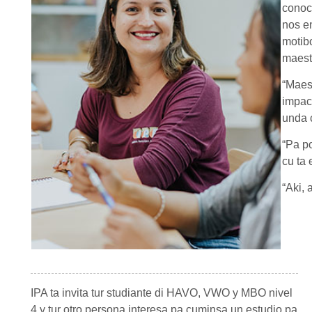
conoc
nos en
motib
maest
“Maes
impac
unda 
“Pa po
cu ta 
“Aki, 
IPA ta invita tur studiante di HAVO, VWO y MBO nivel
4 y tur otro persona interesa pa cuminsa un estudio pa