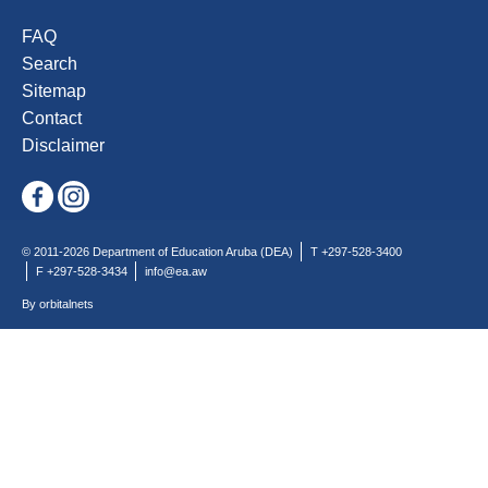
FAQ
Search
Sitemap
Contact
Disclaimer
© 2011-2026 Department of Education Aruba (DEA)
T +297-528-3400
F +297-528-3434
info@ea.aw
By orbitalnets