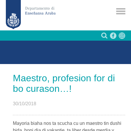
Maestro, profesion for di
bo curason…!
30/10/2018
Mayoria biaha nos ta scucha cu un maestro tin dushi
bida, hopi dia di vakantie, ta liber desde merdia y