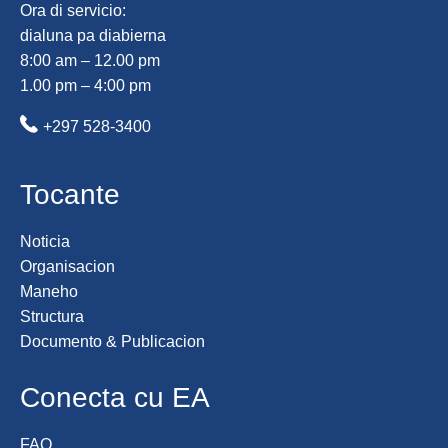
Ora di servicio:
dialuna pa diabierna
8:00 am – 12.00 pm
1.00 pm – 4:00 pm
+297 528-3400
Tocante
Noticia
Organisacion
Maneho
Structura
Documento & Publicacion
Conecta cu EA
FAQ