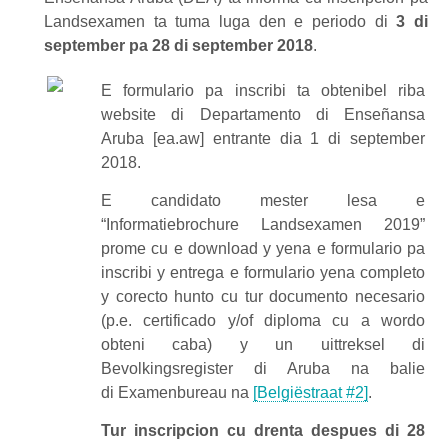
Landsexamen ta tuma luga den e periodo di
3 di
september pa 28 di september 2018
.
E formulario pa inscribi ta obtenibel riba
website di Departamento di Enseñansa
Aruba [ea.aw] entrante dia 1 di september
2018.
E candidato mester lesa e
“Informatiebrochure Landsexamen 2019”
prome cu e download y yena e formulario pa
inscribi y entrega e formulario yena completo
y corecto hunto cu tur documento necesario
(p.e. certificado y/of diploma cu a wordo
obteni caba) y un uittreksel di
Bevolkingsregister di Aruba na balie
di Examenbureau na
[Belgiëstraat #2]
.
Tur inscripcion cu drenta despues di 28