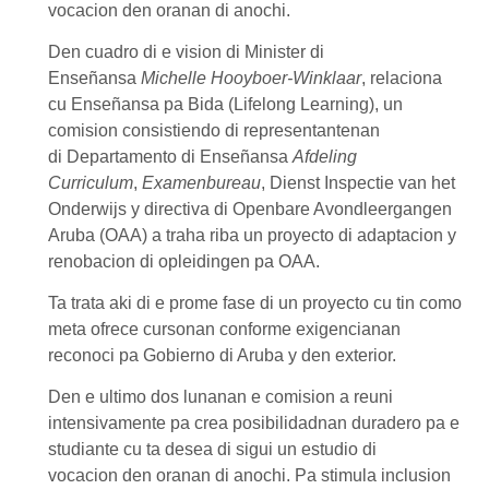
vocacion
den oranan di anochi.
Den cuadro di e vision di
Minister di
Enseñansa
Michelle Hooyboer-Winklaar
, relaciona
cu
Enseñansa pa Bida
(Lifelong Learning)
, un
comision consistiendo di representantenan
di
Departamento di Enseñansa
Afdeling
Curriculum
,
Examenbureau
,
Dienst Inspectie van het
Onderwijs
y directiva di
Openbare Avondleergangen
Aruba (OAA)
a traha riba un proyecto di adaptacion y
renobacion di opleidingen pa
OAA
.
Ta trata aki di e prome fase di un proyecto cu tin como
meta ofrece cursonan conforme exigencianan
reconoci pa Gobierno di Aruba y den exterior.
Den e ultimo dos lunanan e comision a reuni
intensivamente pa crea posibilidadnan duradero pa e
studiante cu ta desea di sigui un
estudio di
vocacion
den oranan di anochi. Pa stimula inclusion