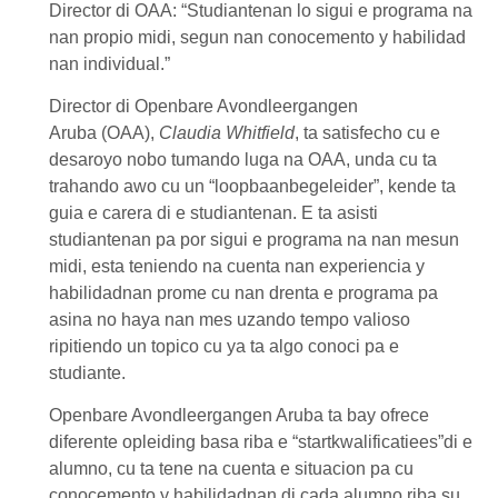
Director di
OAA
:
“Studiantenan lo sigui e programa na
nan propio midi, segun nan conocemento y habilidad
nan individual.”
Director
di
Openbare Avondleergangen
Aruba (OAA)
,
Claudia Whitfield
, ta satisfecho cu e
desaroyo nobo tumando luga na
OAA
, unda cu ta
trahando awo cu un
“loopbaanbegeleider”
, kende ta
guia e carera di e studiantenan. E ta asisti
studiantenan pa por sigui e programa na nan mesun
midi, esta teniendo na cuenta nan experiencia y
habilidadnan prome cu nan drenta e programa pa
asina no haya nan mes uzando tempo valioso
ripitiendo un topico cu ya ta algo conoci pa e
studiante.
Openbare Avondleergangen Aruba
ta bay ofrece
diferente opleiding basa riba e
“startkwalificatiees”
di e
alumno, cu ta tene na cuenta e situacion pa cu
conocemento y habilidadnan di cada alumno riba su