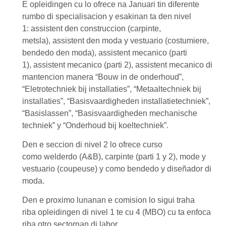
E opleidingen cu lo ofrece na Januari tin diferente
rumbo di specialisacion y esakinan ta den
nivel
1
:
assistent den construccion
(carpinte,
metsla),
assistent den moda y vestuario
(costumiere,
bendedo den moda),
assistent mecanico
(parti
1),
assistent mecanico
(parti 2),
assistent mecanico di
mantencion
manera “Bouw in de onderhoud”,
“Eletrotechniek bij installaties”, “Metaaltechniek bij
installaties”, “Basisvaardigheden installatietechniek”,
“Basislassen”, “Basisvaardigheden mechanische
techniek” y “Onderhoud bij koeltechniek”.
Den e seccion di
nivel 2
lo ofrece curso
como
welderdo
(A&B),
carpinte
(parti 1 y 2),
mode y
vestuario
(coupeuse) y como
bendedo
y
diseñador di
moda
.
Den e proximo lunanan e comision lo sigui traha
riba
opleidingen
di
nivel 1 te cu 4 (MBO)
cu ta enfoca
riba otro sectornan di labor.