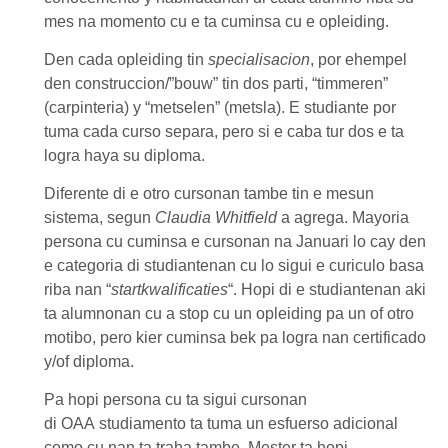
mes na momento cu e ta cuminsa cu e opleiding.
Den cada opleiding tin
specialisacion
, por ehempel
den construccion/”bouw” tin dos parti, “timmeren”
(carpinteria) y “metselen” (metsla). E studiante por
tuma cada curso separa, pero si e caba tur dos e ta
logra haya su diploma.
Diferente di e otro cursonan tambe tin e mesun
sistema, segun
Claudia Whitfield
a agrega. Mayoria
persona cu cuminsa e cursonan na Januari lo cay den
e categoria di studiantenan cu lo sigui e curiculo basa
riba nan
“
startkwalificaties
“
. Hopi di e studiantenan aki
ta alumnonan cu a stop cu un opleiding pa un of otro
motibo, pero kier cuminsa bek pa logra nan certificado
y/of diploma.
Pa hopi persona cu ta sigui cursonan
di
OAA
studiamento ta tuma un esfuerso adicional
como cu nan ta traha tambe. Mester ta hopi