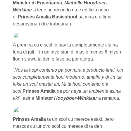
Minister di Enseñansa
,
Michelle Hooyboer-
Winklaar
a tene un recorido na e edificio nobo
di
Prinses Amalia Basisshool
pa mira e ultimo
desaroyonan di e trabounan.
A premira cu e scol lo bay ta completamente cla na
luna di juli. Tin un inversion di mas o menos 6 miyon
florin y awo ta den e fase pa por otorga.
“
Nos ta hopi contento pa por mira e producto final. Un
scol completamente hopi moderno, amplio y di tin tur
loke un scol mester tin. Mi ta hopi contento p’e
scol
Prinses Amalia
pa por haya un ambiente asina
aki
“, asina
Minister
Hooyboer-Winklaar
a remarca.
Prinses Amalia
ta un scol cu merece esaki, pero
mescos cu tur otro scol cu merece di ta den