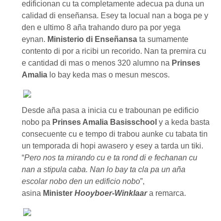
edificionan cu ta completamente adecua pa duna un
calidad di enseñansa. Esey ta locual nan a boga pe y
den e ultimo 8 aña trahando duro pa por yega
eynan.
Ministerio di Enseñansa
ta sumamente
contento di por a ricibi un recorido. Nan ta premira cu
e cantidad di mas o menos 320 alumno na
Prinses
Amalia
lo bay keda mas o mesun mescos.
Desde aña pasa a inicia cu e trabounan pe edificio
nobo pa
Prinses Amalia Basisschool
y a keda basta
consecuente cu e tempo di trabou aunke cu tabata tin
un temporada di hopi awasero y esey a tarda un tiki.
“
Pero nos ta mirando cu e ta rond di e fechanan cu
nan a stipula caba. Nan lo bay ta cla pa un aña
escolar nobo den un edificio nobo
”,
asina
Minister
Hooyboer-Winklaar
a remarca.