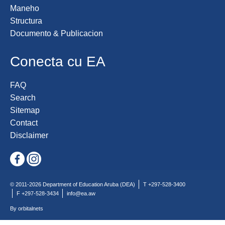
Maneho
Structura
Documento & Publicacion
Conecta cu EA
FAQ
Search
Sitemap
Contact
Disclaimer
© 2011-2026 Department of Education Aruba (DEA)
T +297-528-3400
F +297-528-3434
info@ea.aw
By orbitalnets