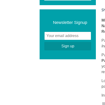
M
Newsletter Signup
N
R
Pa
I
P
P
yo
re
Lo
pa
In