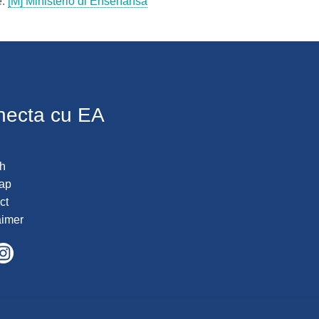
e:
[M] Ministerio di Enseñansa
necta cu EA
h
ap
ct
aimer