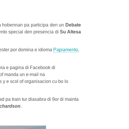
ta hobennan pa participa den un
Debate
ento special den presencia di
Su Altesa
mester por domina e idioma
Papiamento
,
ia e pagina di Facebook di
of manda un e-mail na
y e scol of organisacion cu bo lo
d pa train tur diasabra di 9or di mainta
ichardson
.