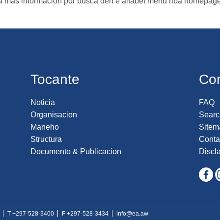
a mas informacion por busca den e alfabet menu riba homepag
Tocante
Co
Noticia
FAQ
Organisacion
Searc
Maneho
Sitem
Structura
Conta
Documento & Publicacion
Discl
T +297-528-3400
F +297-528-3434
info@ea.aw