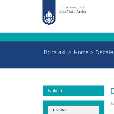
Bo ta aki:
>
Home
>
Debate
Noticia
1
Archivo