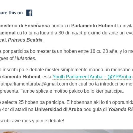
inisterio di Enseñansa
hunto cu
Parlamento Hubenil
ta invi
acional
cu lo tuma luga dia 30 di maart proximo durante un ev
eal
,
Prinses Beatrix
.
 por participa bo mester ta un hoben entre 16 cu 23 aña, y lo 
ngles
of
Hulandes
.
a inscribi pa e debate mester simplemente manda un mensahe v
arlamento Hubenil
, esta
Youth Parliament Aruba – @YPAruba
uthparliamentaruba@gmail.com den cual bo ta introduci bo mes 
presenta. Tambe splica e motibo pakico bo lo kier participa.
 selecta 25 hoben pa participa. E hobennan aki lo tin oportunida
 4or di atardi na
Universidad di Aruba
bou guia di
Yolanda R
scribi awe mes y join e debate!