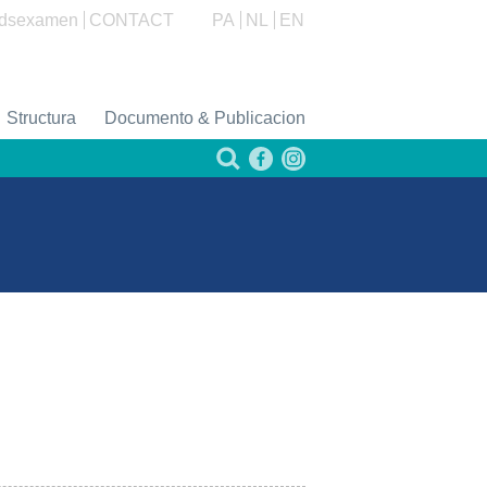
dsexamen
CONTACT
PA
NL
EN
Structura
Documento & Publicacion