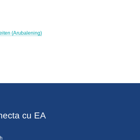
eiten (Arubalening)
necta cu EA
h