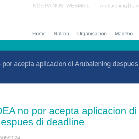
NOS PA NOS
WEBMAIL
Arubalening
Lan
Home
Noticia
Organisacion
Maneho
por acepta aplicacion di Arubalening despues 
EA no por acepta aplicacion di
despues di deadline
2/05/2024