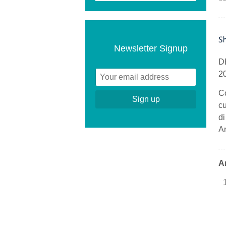
Newsletter Signup
DE
2
Co
cu
di
Ar
A