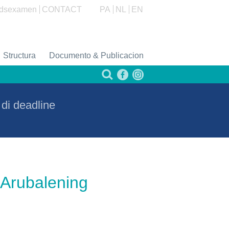
dsexamen
CONTACT
PA
NL
EN
Structura
Documento & Publicacion
di deadline
 Arubalening