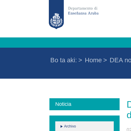
Bo ta aki:
>
Home
>
DEA no 
D
Noticia
Archivo
0