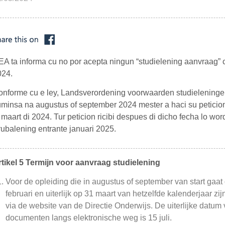
A ta informa cu no por acepta ningun “studielening aanvraag” c
024.
nforme cu e ley, Landsverordening voorwaarden studieleningen 
minsa na augustus of september 2024 mester a haci su peticion 
 maart di 2024. Tur peticion ricibi despues di dicho fecha lo wo
ubalening entrante januari 2025.
rtikel 5 Termijn voor aanvraag studielening
Voor de opleiding die in augustus of september van start gaat
februari en uiterlijk op 31 maart van hetzelfde kalenderjaar z
via de website van de Directie Onderwijs. De uiterlijke datum 
documenten langs elektronische weg is 15 juli.