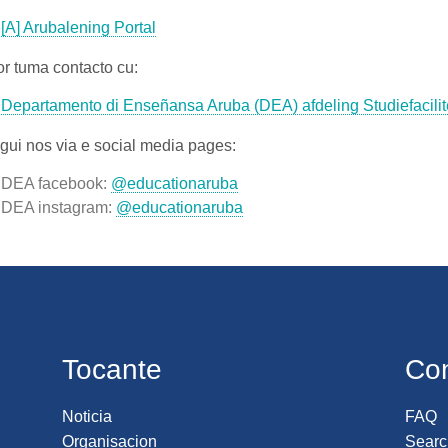
[A] Arubalening Portal
r tuma contacto cu:
Departamento di Enseñansa Aruba (DEA) afdeling Studiefacilit
gui nos via e social media pages:
DEA facebook:
@educationaruba
DEA instagram:
@educationaruba
Tocante
Co
Noticia
FAQ
Organisacion
Searc