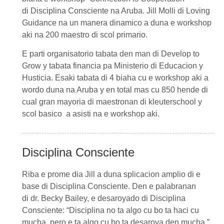
di
Disciplina Consciente
na Aruba.
Jill Molli
di
Loving
Guidance
na un manera dinamico a duna e workshop
aki na 200 maestro di scol primario.
E parti organisatorio tabata den man di
Develop to
Grow
y tabata financia pa
Ministerio di Educacion y
Husticia
. Esaki tabata di 4 biaha cu e workshop aki a
wordo duna na Aruba y en total mas cu 850 hende di
cual gran mayoria di maestronan di kleuterschool y
scol basico a asisti na e workshop aki.
Disciplina Consciente
Riba e prome dia
Jill
a duna splicacion amplio di e
base di
Disciplina Consciente
. Den e palabranan
di
dr. Becky Bailey
, e desaroyado di
Disciplina
Consciente
:
“Disciplina no ta algo cu bo ta haci cu
mucha, pero e ta algo cu bo ta desaroya den mucha.”