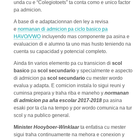
unda cu e “Colegiotoets” ta conta como e unico factor
pa admicion.
A base di e adaptacionnan den ley a revisa
e
normanan di admicion pa ciclo basico pa
HAVO/VWO
incluyendo mas componente pa asina e
evaluacion di e alumno ta uno mas husto teniendo na
cuenta su capacidad y potencial completo.
Ainda tin varios elemento pa cu transicion di
scol
basico
pa
scol secundario
y specialmente e aspecto
di admicion pa
scol secundario
cu mester wordo
evalua y adapta. E comicion instala lo sigui reuni y
cuminsa prepara y traha riba e maneho y
normanan
di admicion pa aña escolar 2017-2018
pa asina
esaki por ta cla na tempo y por wordo comunica na tur
scol y na publico general.
Minister
Hooyboer-Winklaar
ta enfatisa cu mester
sigui traha continuamente na mehora e conexion y