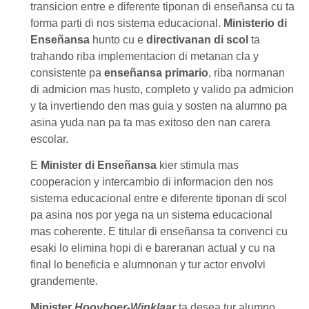
transicion entre e diferente tiponan di enseñansa cu ta
forma parti di nos sistema educacional.
Ministerio di
Enseñansa
hunto cu e
directivanan di scol
ta
trahando riba implementacion di metanan cla y
consistente pa
enseñansa primario
, riba normanan
di admicion mas husto, completo y valido pa admicion
y ta invertiendo den mas guia y sosten na alumno pa
asina yuda nan pa ta mas exitoso den nan carera
escolar.
E
Minister di Enseñansa
kier stimula mas
cooperacion y intercambio di informacion den nos
sistema educacional entre e diferente tiponan di scol
pa asina nos por yega na un sistema educacional
mas coherente. E titular di enseñansa ta convenci cu
esaki lo elimina hopi di e bareranan actual y cu na
final lo beneficia e alumnonan y tur actor envolvi
grandemente.
Minister
Hooyboer-Winklaar
ta desea tur alumno