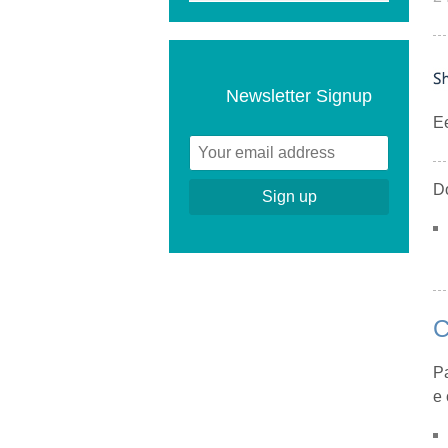
Newsletter Signup
E
Do
C
Pa
e 