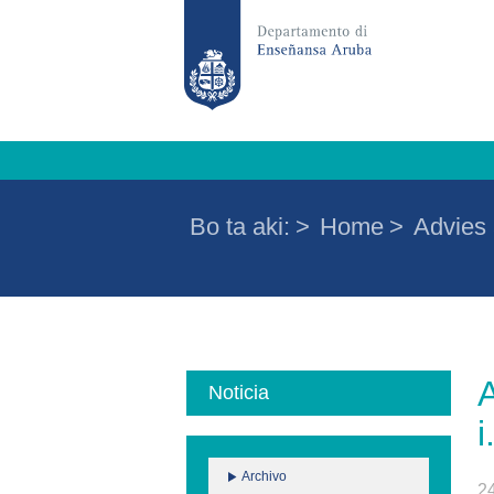
Bo ta aki:
>
Home
>
Advies 
Noticia
i
Archivo
2