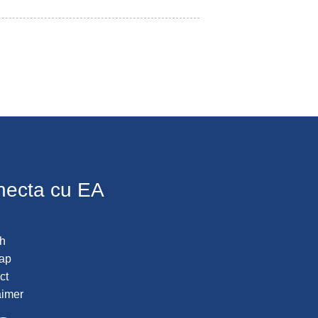
necta cu EA
h
ap
ct
aimer