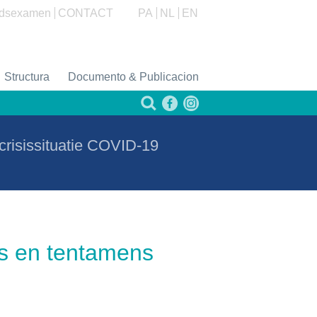
dsexamen
CONTACT
PA
NL
EN
Structura
Documento & Publicacion
crisissituatie COVID-19
s en tentamens