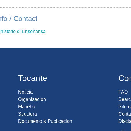
nfo / Contact
nisterio di Enseñansa
Tocante
Co
Noticia
FAQ
Organisacion
Searc
Maneho
Sitem
Structura
Conta
Documento & Publicacion
Discl